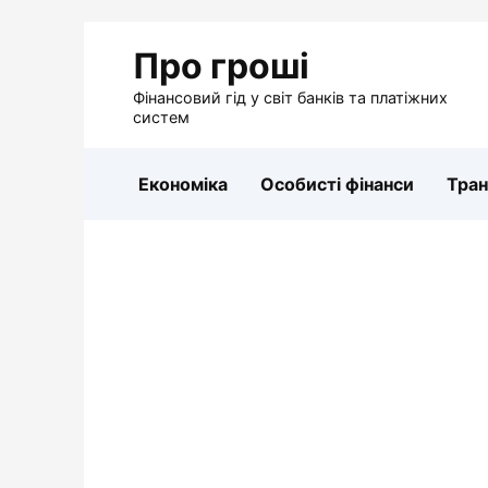
Перейти
Про гроші
до
вмісту
Фінансовий гід у світ банків та платіжних
систем
Економіка
Особисті фінанси
Тра