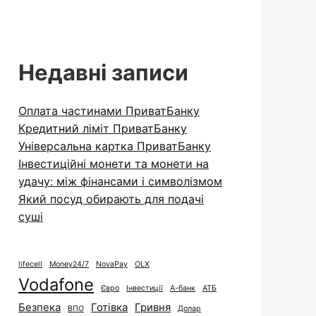
Недавні записи
Оплата частинами ПриватБанку
Кредитний ліміт ПриватБанку
Універсальна картка ПриватБанку
Інвестиційні монети та монети на
удачу: між фінансами і символізмом
Який посуд обирають для подачі
суші
lifecell
Money24/7
NovaPay
OLX
Vodafone
Євро
Інвестиції
А-банк
АТБ
Безпека
Готівка
Гривня
ВПО
Долар