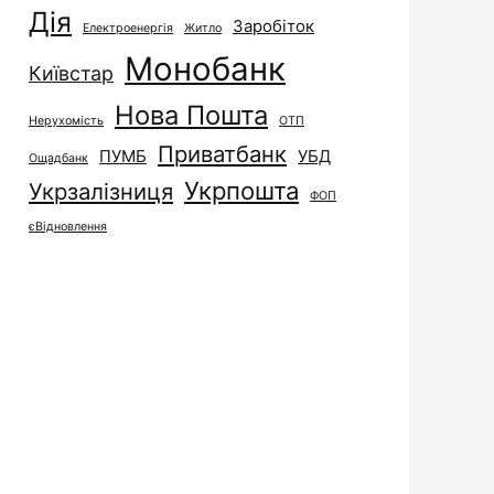
Дія
Заробіток
Електроенергія
Житло
Монобанк
Київстар
Нова Пошта
Нерухомість
ОТП
Приватбанк
ПУМБ
УБД
Ощадбанк
Укрпошта
Укрзалізниця
ФОП
єВідновлення