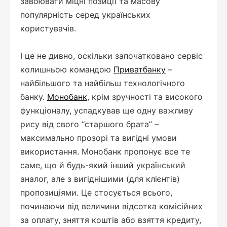
завоювати міцні позиції та масову
популярність серед українських
користувачів.
І це не дивно, оскільки започатковано сервіс
колишньою командою
Приватбанку
–
найбільшого та найбільш технологічного
банку.
Монобанк
, крім зручності та високого
функціоналу, успадкував ще одну важливу
рису від свого “старшого брата” –
максимально прозорі та вигідні умови
використання. Монобанк пропонує все те
саме, що й будь-який інший український
аналог, але з вигіднішими (для клієнтів)
пропозиціями. Це стосується всього,
починаючи від величини відсотка комісійних
за оплату, зняття коштів або взяття кредиту,