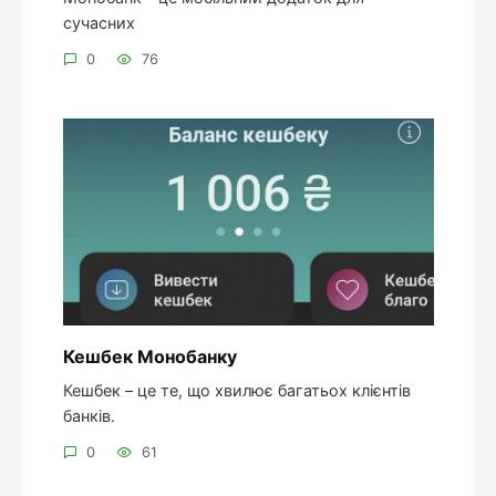
сучасних
0
76
Кешбек Монобанку
Кешбек – це те, що хвилює багатьох клієнтів
банків.
0
61